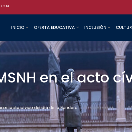
h.mx
INICIO
OFERTA EDUCATIVA
INCLUSIÓN
CULTU
MSNH en el acto cív
n el acto cívico del día de la Bandera