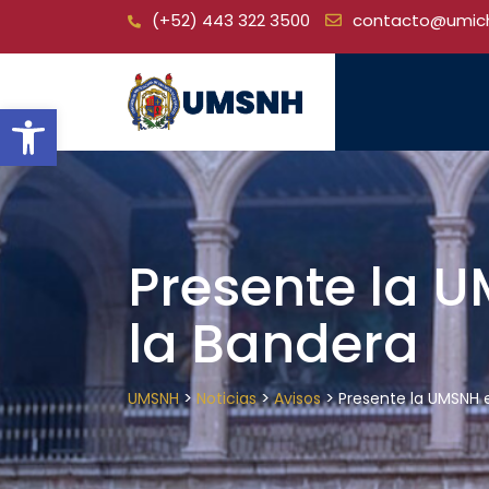
Skip
(+52) 443 322 3500
contacto@umic
to
content
Open toolbar
Presente la U
la Bandera
>
>
>
UMSNH
Noticias
Avisos
Presente la UMSNH e