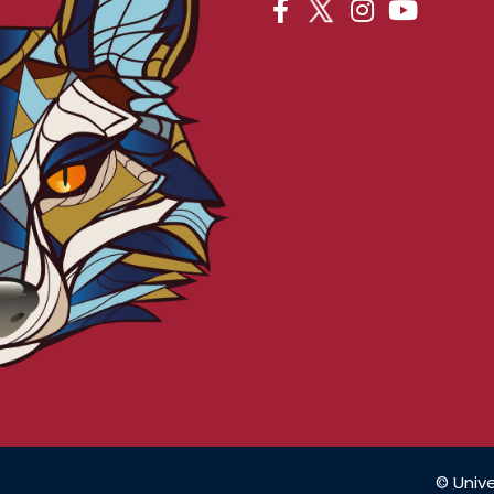
© Unive