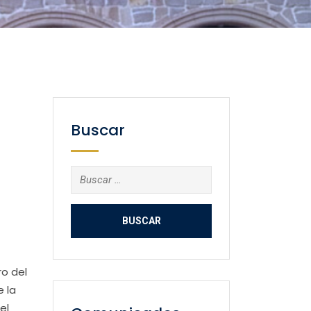
Buscar
Buscar:
ro del
 la
el