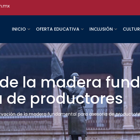
h.mx
INICIO
OFERTA EDUCATIVA
INCLUSIÓN
CULTU
 de la madera fun
a de productores
rvación de la madera fundamental para asesoría de productor