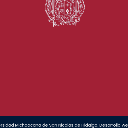
rsidad Michoacana de San Nicolás de Hidalgo. Desarrollo we