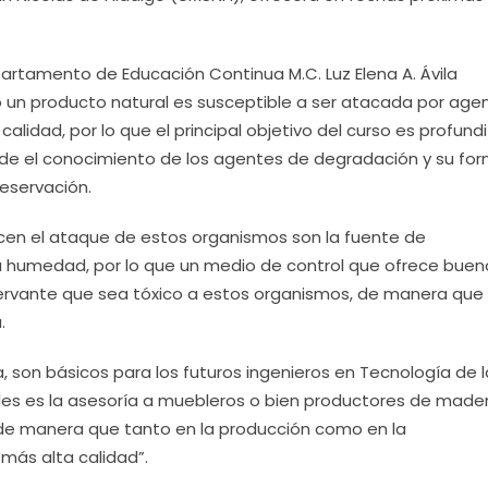
partamento de Educación Continua M.C. Luz Elena A. Ávila
 un producto natural es susceptible a ser atacada por age
alidad, por lo que el principal objetivo del curso es profund
esde el conocimiento de los agentes de degradación y su fo
eservación.
cen el ataque de estos organismos son la fuente de
 la humedad, por lo que un medio de control que ofrece buen
servante que sea tóxico a estos organismos, de manera que
.
, son básicos para los futuros ingenieros en Tecnología de l
ales es la asesoría a muebleros o bien productores de mader
, de manera que tanto en la producción como en la
más alta calidad”.