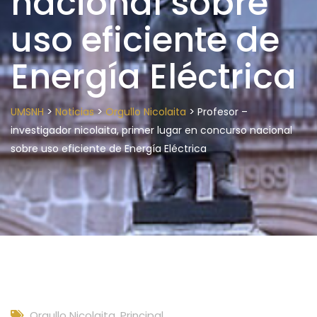
nacional sobre
uso eficiente de
Energía Eléctrica
>
>
>
UMSNH
Noticias
Orgullo Nicolaita
Profesor –
investigador nicolaita, primer lugar en concurso nacional
sobre uso eficiente de Energía Eléctrica
Orgullo Nicolaita
,
Principal