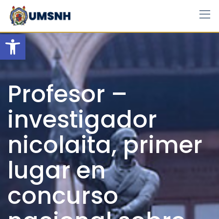
Skip
to
content
Open toolbar
Profesor –
investigador
nicolaita, primer
lugar en
concurso