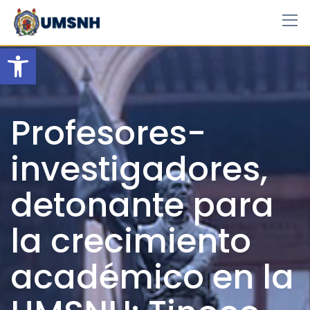
Skip
to
content
Open toolbar
Profesores-
investigadores,
detonante para
la crecimiento
académico en la