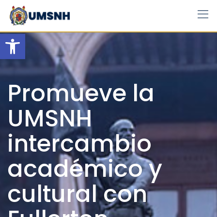
Skip
to
content
Open toolbar
Promueve la
UMSNH
intercambio
académico y
cultural con