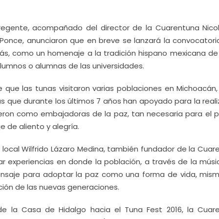
 regente, acompañado del director de la Cuarentuna Nicol
 Ponce, anunciaron que en breve se lanzará la convocatori
lás, como un homenaje a la tradición hispano mexicana de
umnos o alumnas de las universidades.
 que las tunas visitaron varias poblaciones en Michoacán, 
as que durante los últimos 7 años han apoyado para la reali
ieron como embajadoras de la paz, tan necesaria para el p
de aliento y alegría.
 local Wilfrido Lázaro Medina, también fundador de la Cuar
car experiencias en donde la población, a través de la músi
mensaje para adoptar la paz como una forma de vida, mis
ción de las nuevas generaciones.
e la Casa de Hidalgo hacia el Tuna Fest 2016, la Cuar