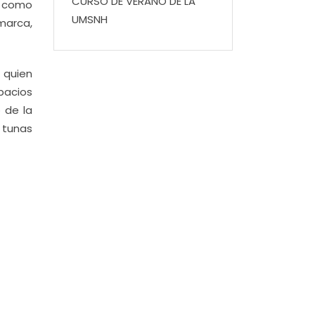
CURSO DE VERANO DE LA
, como
UMSNH
marca,
 quien
pacios
ó de la
 tunas