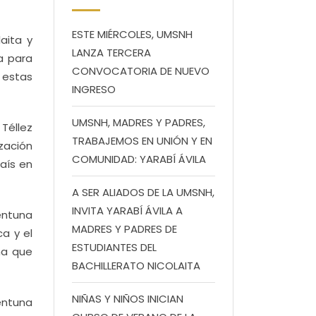
ESTE MIÉRCOLES, UMSNH
aita y
LANZA TERCERA
a para
CONVOCATORIA DE NUEVO
 estas
INGRESO
UMSNH, MADRES Y PADRES,
Téllez
TRABAJEMOS EN UNIÓN Y EN
zación
COMUNIDAD: YARABÍ ÁVILA
aís en
A SER ALIADOS DE LA UMSNH,
INVITA YARABÍ ÁVILA A
entuna
MADRES Y PADRES DE
ca y el
ESTUDIANTES DEL
ma que
BACHILLERATO NICOLAITA
NIÑAS Y NIÑOS INICIAN
entuna