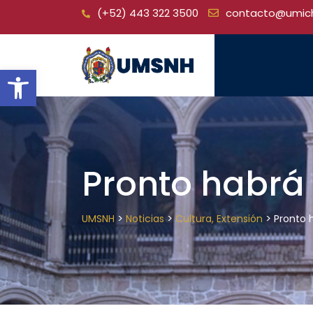
Skip
(+52) 443 322 3500
contacto@umic
to
content
Open toolbar
Pronto habrá 
>
>
>
UMSNH
Noticias
Cultura, Extensión
Pronto 