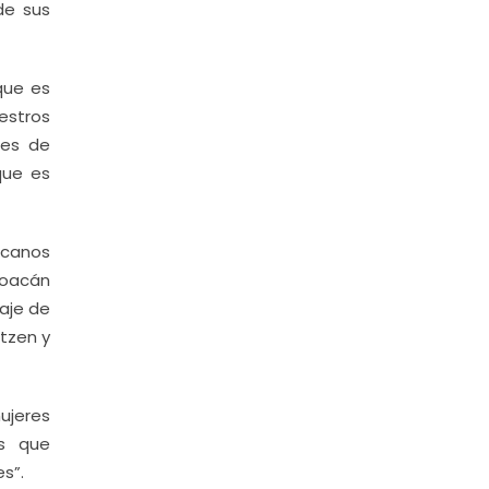
de sus
 que es
uestros
nes de
que es
icanos
hoacán
aje de
tzen y
ujeres
es que
s”.