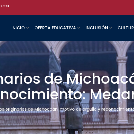
h.mx
INICIO
OFERTA EDUCATIVA
INCLUSIÓN
CULTU
narios de Michoac
conocimiento: Meda
os originarios de Michoacán, motivo de orgullo y reconocimien