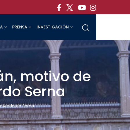
RA
PRENSA
INVESTIGACIÓN
án, motivo de
rdo Serna
to: Medardo Serna