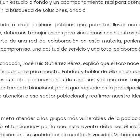
re un estudio a fondo y un acompañamiento real para aten
n la búsqueda de soluciones, añadió.
endo a crear políticas públicas que permitan llevar una
n, debemos trabajar unidos para vincularnos con nuestros p
 parte de una red de colaboración en esta materia, ponie
l compromiso, una actitud de servicio y una total colaboraci
ichoacán, José Luis Gutiérrez Pérez, explicó que el Foro nace
importante para nuestra Entidad y hablar de ello en un co
resos recibe por cuestiones de remesas y el que más mig
dentemente binacional, por lo que requerimos la participaci
atención a ese sector poblacional y reafirmar nuestra ide
 meta atender a los grupos más vulnerables de la població
ó el funcionario- por lo que este evento debe ser el inici
ración en ese sentido para lo cual la Universidad Michoacan