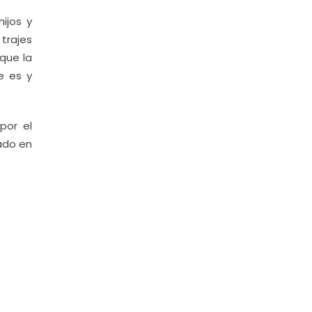
ijos y
trajes
 que la
e es y
por el
zado en