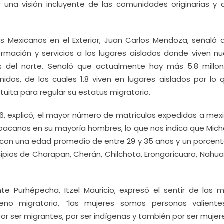
 una visión incluyente de las comunidades originarias y 
 los Mexicanos en el Exterior, Juan Carlos Mendoza, señaló
nformación y servicios a los lugares aislados donde viven n
ís del norte. Señaló que actualmente hay más 5.8 millo
os, de los cuales 1.8 viven en lugares aislados por lo 
tuita para regular su estatus migratorio.
16, explicó, el mayor número de matrículas expedidas a mex
oacanos en su mayoría hombres, lo que nos indica que Mic
con una edad promedio de entre 29 y 35 años y un porcent
cipios de Charapan, Cherán, Chilchota, Erongarícuaro, Nahua
nte Purhépecha, Itzel Mauricio, expresó el sentir de las m
eno migratorio, “las mujeres somos personas valient
or ser migrantes, por ser indígenas y también por ser mujere