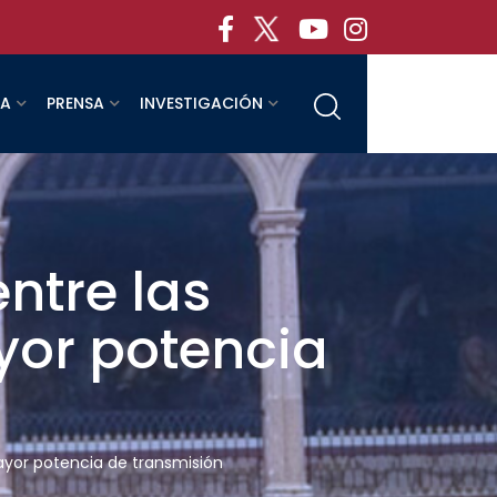
RA
PRENSA
INVESTIGACIÓN
ntre las
yor potencia
mayor potencia de transmisión