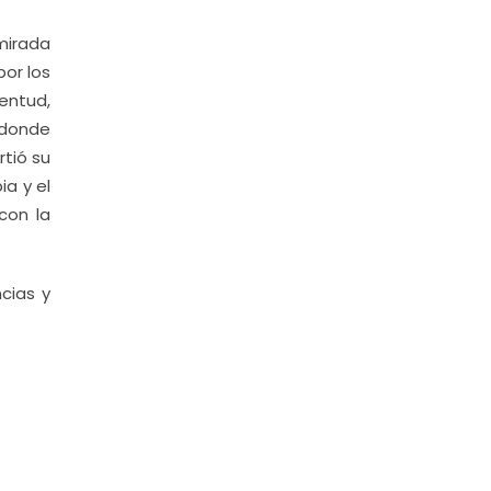
 mirada
por los
entud,
 donde
tió su
ia y el
con la
cias y