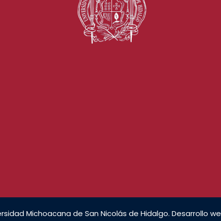
rsidad Michoacana de San Nicolás de Hidalgo. Desarrollo we