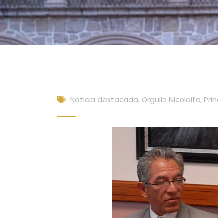
Noticia destacada
,
Orgullo Nicolaita
,
Prin