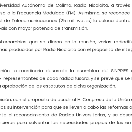
versidad Autónoma de Colima, Radio Nicolaita, a través
greso a la Frecuencia Modulada (FM). Asimismo, se reconoce
al de Telecomunicaciones (25 mil watts) la coloca dentro 
 país con mayor potencia de transmisión.
ntercambios que se dieron en la reunión, varias radiodif
as producidos por Radio Nicolaita con el propósito de integ
ión extraordinaria desarrolla la asamblea del SINPRIES
o representantes de cada radiodifusora, y se prevé que se 
la aprobación de los estatutos de dicha organización.
ón, con el propósito de acudir al H. Congreso de la Unión
os su intervención para que se lleven a cabo las reformas a
ente al reconocimiento de Radios Universitarias, y se obse
ieros para solventar las necesidades propias de las em