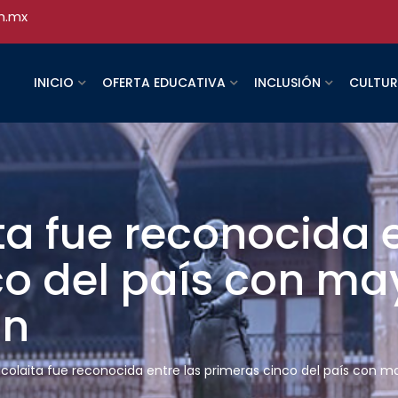
h.mx
INICIO
OFERTA EDUCATIVA
INCLUSIÓN
CULTU
ta fue reconocida e
co del país con ma
ón
icolaita fue reconocida entre las primeras cinco del país con 