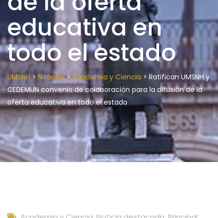
de la oferta
educativa en
todo el estado
>
>
>
UMSNH
Noticias
Academia y Ciencia
Ratifican UMSNH y
CEDEMUN convenio de colaboración para la difusión de la
oferta educativa en todo el estado
Academia y Ciencia
,
Noticia destacada
,
Principal