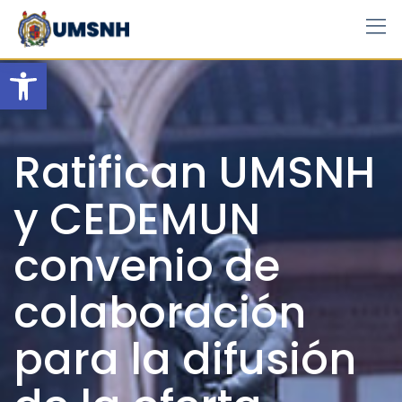
Skip
to
content
Open toolbar
Ratifican UMSNH
y CEDEMUN
convenio de
colaboración
para la difusión