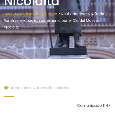
Nicolaita
>
>
>
UMSNH
Noticias
Acontecer
Raúl Cárdenas y Alfredo
Ramírez encabezan ceremonia por el Día del Maestro
Nicolaita
Acontecer
,
Noticia destacada
Comunicado 1147.