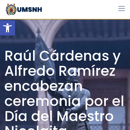
Skip
to
content
Open toolbar
Raúl Cárdenas y
Alfredo Ramírez
encabezan
ceremonia por el
Día del Maestro