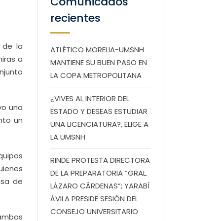
Comunicados
recientes
 de la
ATLÉTICO MORELIA-UMSNH
iras a
MANTIENE SU BUEN PASO EN
njunto
LA COPA METROPOLITANA
¿VIVES AL INTERIOR DEL
vo una
ESTADO Y DESEAS ESTUDIAR
nto un
UNA LICENCIATURA?, ELIGE A
LA UMSNH
equipos
RINDE PROTESTA DIRECTORA
uienes
DE LA PREPARATORIA “GRAL.
asa de
LÁZARO CÁRDENAS”; YARABÍ
ÁVILA PRESIDE SESIÓN DEL
CONSEJO UNIVERSITARIO
 ambas