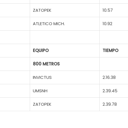
ZATOPEK
10.57
ATLETICO MICH.
10.92
EQUIPO
TIEMPO
800 METROS
INVICTUS
2.16.38
UMSNH
2.39.45
ZATOPEK
2.39.78