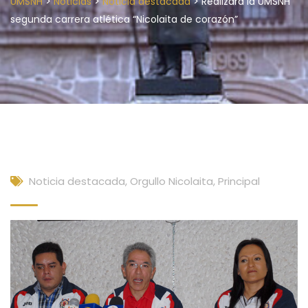
>
>
>
UMSNH
Noticias
Noticia destacada
Realizará la UMSNH
segunda carrera atlética “Nicolaita de corazón”
Noticia destacada
,
Orgullo Nicolaita
,
Principal