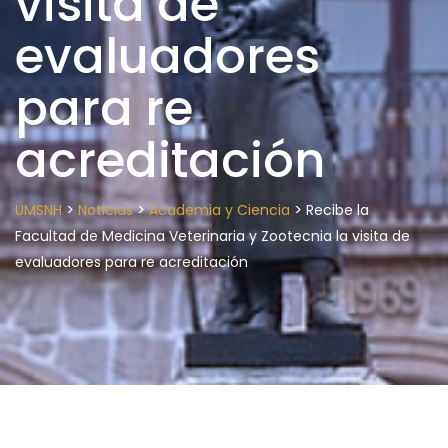
visita de
evaluadores
para re
acreditación
>
>
>
UMSNH
Noticias
Academia y Ciencia
Recibe la
Facultad de Medicina Veterinaria y Zootecnia la visita de
evaluadores para re acreditación