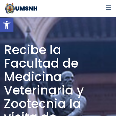
Skip
to
content
Open toolbar
Recibe la
Facultad de
Medicina
Veterinaria y
Zootecnia la