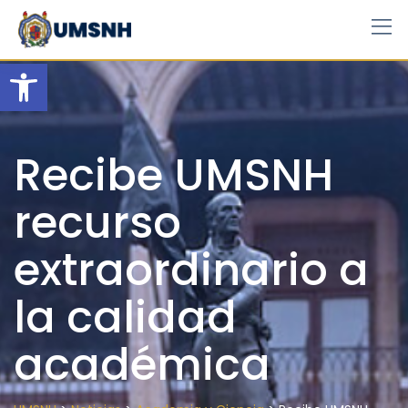
Skip
to
content
Open toolbar
Recibe UMSNH
recurso
extraordinario a
la calidad
académica