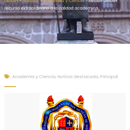
>
>
>
UMSNH
Noticias
Academia y Ciencia
Recibe UMSNH
recurso extraordinario a la calidad académica
Academia y Ciencia
,
Noticia destacada
,
Principal