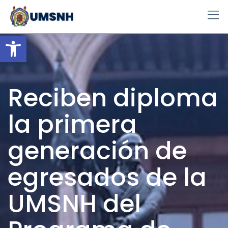
Skip
to
content
Open toolbar
Reciben diploma
la primera
generación de
egresados de la
UMSNH del