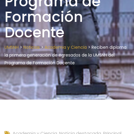
Programa de
Formación
Docente
>
>
>
UMSNH
Noticias
Academia y Ciencia
Reciben diploma
la primera generación de egresados de la UMSNH del
Programa de Formación Docente
Academia y Ciencia
,
Noticia destacada
,
Principal