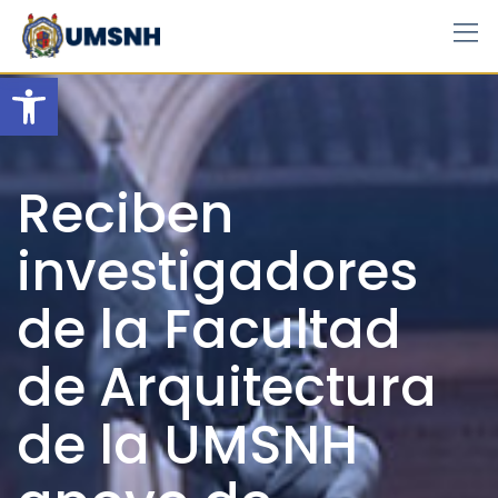
Skip
to
content
Open toolbar
Reciben
investigadores
de la Facultad
de Arquitectura
de la UMSNH