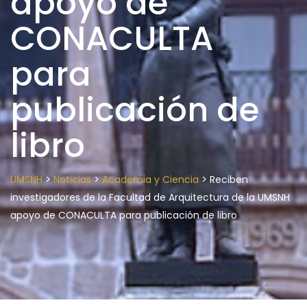
apoyo de
CONACULTA
para
publicación de
libro
>
>
>
UMSNH
Noticias
Academia y Ciencia
Reciben
investigadores de la Facultad de Arquitectura de la UMSNH
apoyo de CONACULTA para publicación de libro