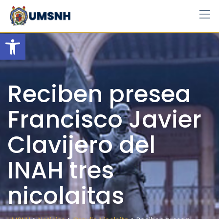
Skip
to
content
Open toolbar
Reciben presea
Francisco Javier
Clavijero del
INAH tres
nicolaitas