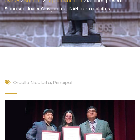
>
>
>
UMSNH
Noticias
Orgullo Nicolaita
Reciben presea
Francisco Javier Clavijero del INAH tres nicolaitas
Orgullo Nicolaita
,
Principal