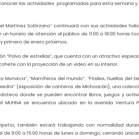
 a conocer las actividades programadas para esta semana y 
el Martínez Solórzano” continuará con sus actividades habi
 un horario de atención al público de 11:00 a 18:00 horas to
 y primero de enero próximos.
ón “Polvo de estrellas”, que cuenta con un atractivo especi
cohete con la proyección de un video en su interior.
 Monarca”, “Mamíferos del mundo”, “Fósiles, huellas del ti
 piedra” (exposición de canteros de Michoacán), una colecc
doteca donde se pueden encontrar libros, juegos y activ
el MUHNA se encuentra ubicado en la avenida Ventura 
iripetío, también estará trabajando con normalidad duran
ual de 9:00 a 15:00 horas de lunes a domingo, cerrando únic