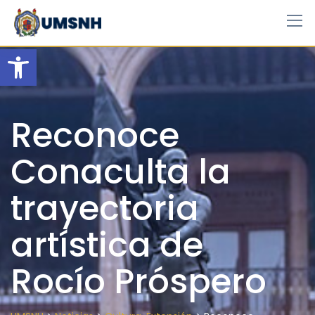
Skip
to
content
Open toolbar
Reconoce
Conaculta la
trayectoria
artística de
Rocío Próspero