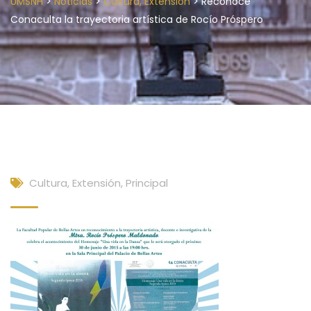
>
>
>
UMSNH
Noticias
Cultura, Extensión
Reconoce
Conaculta la trayectoria artística de Rocío Próspero
Cultura, Extensión
,
Principal