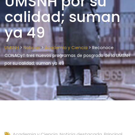
UMSNH por su
calidad; suman
ya 49
>
>
>
UMSNH
Noticias
Academia y Ciencia
Reconoce
CONACyT tres nuevos programas de posgrado de la UMSNH
por su calidad; suman ya 49
Academia y Ciencia
,
Noticia destacada
,
Principal