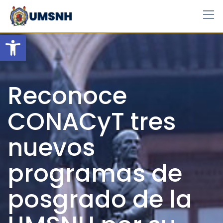
Skip
to
content
Open toolbar
Reconoce
CONACyT tres
nuevos
programas de
posgrado de la