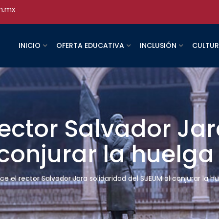
h.mx
INICIO
OFERTA EDUCATIVA
INCLUSIÓN
CULTU
ector Salvador Jar
conjurar la huelga
e el rector Salvador Jara solidaridad del SUEUM al conjurar la h