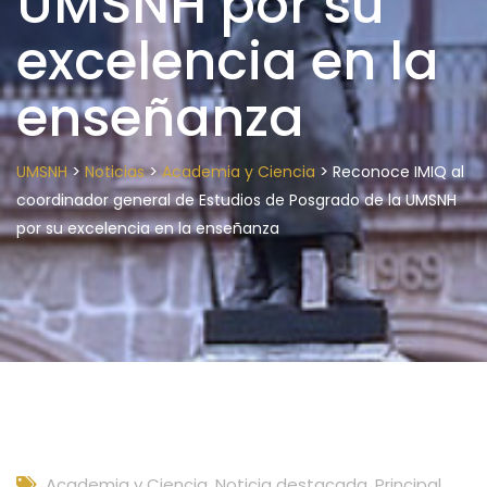
UMSNH por su
excelencia en la
enseñanza
>
>
>
UMSNH
Noticias
Academia y Ciencia
Reconoce IMIQ al
coordinador general de Estudios de Posgrado de la UMSNH
por su excelencia en la enseñanza
Academia y Ciencia
,
Noticia destacada
,
Principal