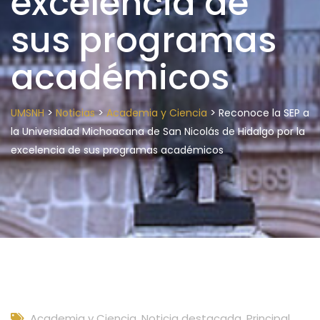
excelencia de
sus programas
académicos
>
>
>
UMSNH
Noticias
Academia y Ciencia
Reconoce la SEP a
la Universidad Michoacana de San Nicolás de Hidalgo por la
excelencia de sus programas académicos
Academia y Ciencia
,
Noticia destacada
,
Principal