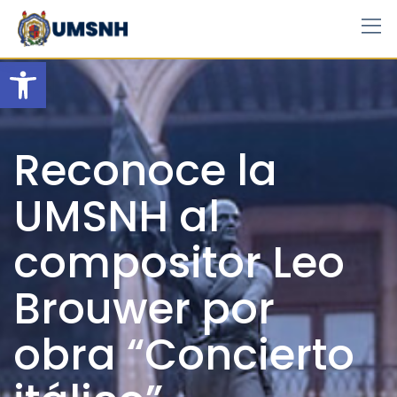
Skip
to
content
Open toolbar
Reconoce la
UMSNH al
compositor Leo
Brouwer por
obra “Concierto