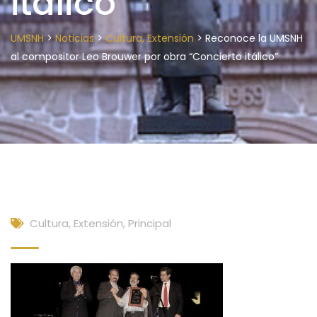
itálico”
>
>
>
UMSNH
Noticias
Cultura, Extensión
Reconoce la UMSNH
al compositor Leo Brouwer por obra “Concierto itálico”
Cultura, Extensión
,
Principal