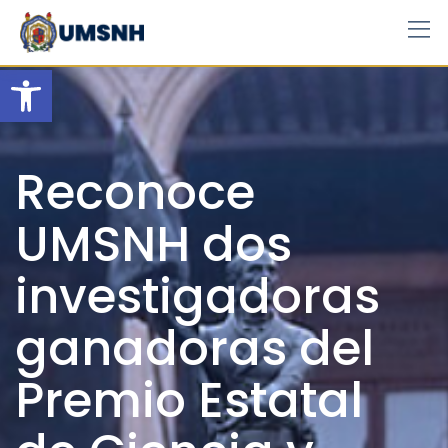
Skip
to
content
Open toolbar
Reconoce
UMSNH dos
investigadoras
ganadoras del
Premio Estatal