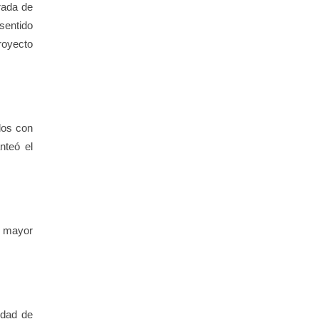
rada de
sentido
royecto
dos con
nteó el
a mayor
idad de