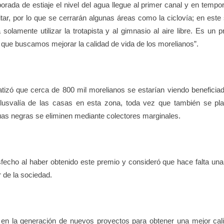
rada de estiaje el nivel del agua llegue al primer canal y en tempo
tar, por lo que se cerrarán algunas áreas como la ciclovía; en este 
amente utilizar la trotapista y al gimnasio al aire libre. Es un p
que buscamos mejorar la calidad de vida de los morelianos”.
fatizó que cerca de 800 mil morelianos se estarían viendo beneficia
lusvalía de las casas en esta zona, toda vez que también se pla
uas negras se eliminen mediante colectores marginales.
fecho al haber obtenido este premio y consideró que hace falta un
r de la sociedad.
 en la generación de nuevos proyectos para obtener una mejor cal