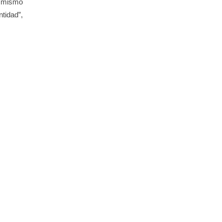
l mismo
tidad”,