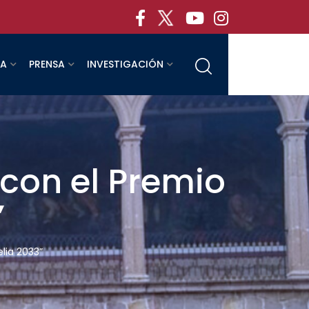
RA
PRENSA
INVESTIGACIÓN
 con el Premio
”
lia 2033”