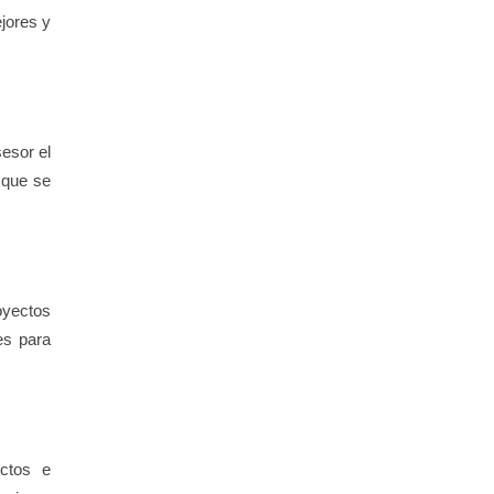
jores y
esor el
 que se
oyectos
es para
ectos e