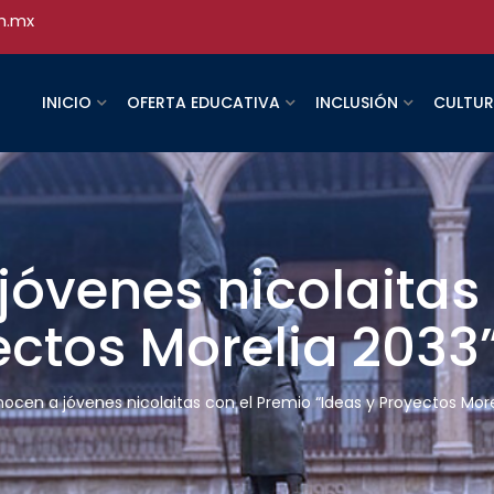
h.mx
INICIO
OFERTA EDUCATIVA
INCLUSIÓN
CULTU
óvenes nicolaitas
ectos Morelia 2033
ocen a jóvenes nicolaitas con el Premio “Ideas y Proyectos More