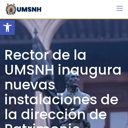
Skip
to
content
Open toolbar
Rector de la
UMSNH inaugura
nuevas
instalaciones de
la dirección de