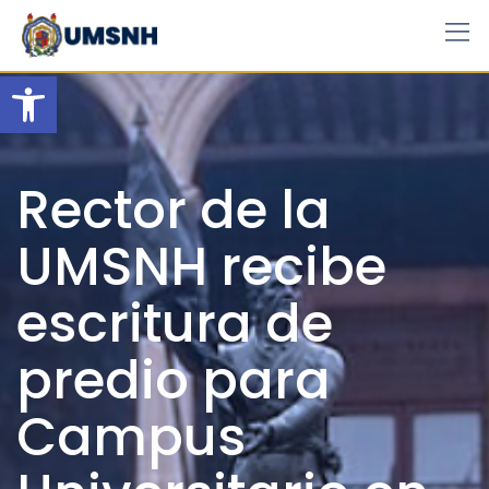
Skip
to
content
Open toolbar
Rector de la
UMSNH recibe
escritura de
predio para
Campus