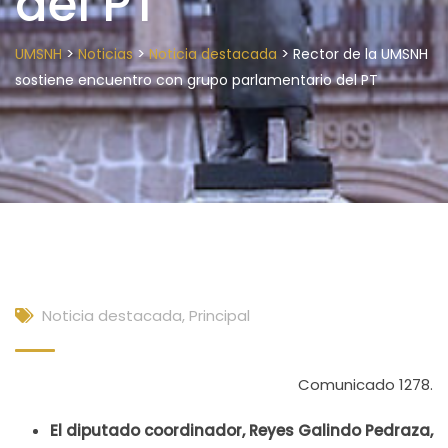
del PT
>
>
>
UMSNH
Noticias
Noticia destacada
Rector de la UMSNH
sostiene encuentro con grupo parlamentario del PT
Noticia destacada
,
Principal
Comunicado 1278.
El diputado coordinador, Reyes Galindo Pedraza,