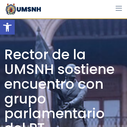
Skip
to
content
Open toolbar
Rector de la
UMSNH sostiene
encuentro con
grupo
parlamentario