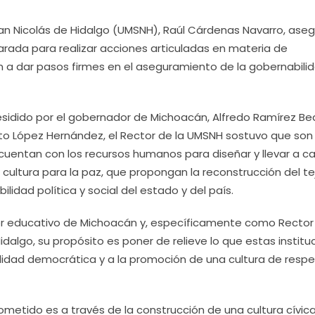
San Nicolás de Hidalgo (UMSNH), Raúl Cárdenas Navarro, ase
arada para realizar acciones articuladas en materia de
an a dar pasos firmes en el aseguramiento de la gobernabili
esidido por el gobernador de Michoacán, Alfredo Ramírez Bed
to López Hernández, el Rector de la UMSNH sostuvo que son 
 cuentan con los recursos humanos para diseñar y llevar a c
cultura para la paz, que propongan la reconstrucción del te
ilidad política y social del estado y del país.
r educativo de Michoacán y, específicamente como Rector 
dalgo, su propósito es poner de relieve lo que estas institu
ilidad democrática y a la promoción de una cultura de resp
cometido es a través de la construcción de una cultura cívic