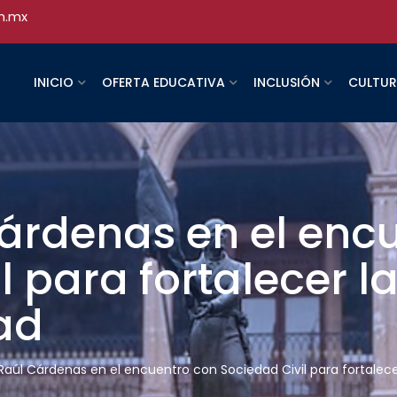
h.mx
INICIO
OFERTA EDUCATIVA
INCLUSIÓN
CULTU
árdenas en el enc
l para fortalecer l
ad
Raúl Cárdenas en el encuentro con Sociedad Civil para fortalece