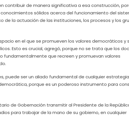
n contribuir de manera significativa a esa construcción, po
n conocimientos sólidos acerca del funcionamiento del sist
tico de la actuación de las instituciones, los procesos y los g
espacio en el que se promueven los valores democráticos y 
icos. Esto es crucial, agregó, porque no se trata que los d
 sino fundamentalmente que recreen y promuevan valores
ado.
tes, puede ser un aliado fundamental de cualquier estrategi
democrática, porque es un poderoso instrumento para const
etario de Gobernación transmitir al Presidente de la República
dios para trabajar de la mano de su gobierno, en cualquier