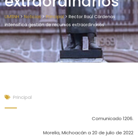
extraordinarios
>
>
>
UMSNH
Noticias
Principal
Rector Raúl Cárdenas
intensifica gestión de recursos extraordinarios
Principal
Comunicado 1206.
Morelia, Michoacán a 20 de julio de 2022