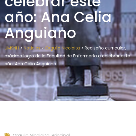
celebrar este
año: Ana Celia
Anguiano
>
>
>
UMSNH
Noticias
Orgullo Nicolaita
Rediseño curricular,
máximo logro de la Facultad de Enfermería a celebrar este
año: Ana Celia Anguiano
Orgullo Nicolaita
,
Principal