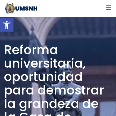
Skip
to
content
Open toolbar
Reforma
universitaria,
oportunidad
para demostrar
la grandeza de