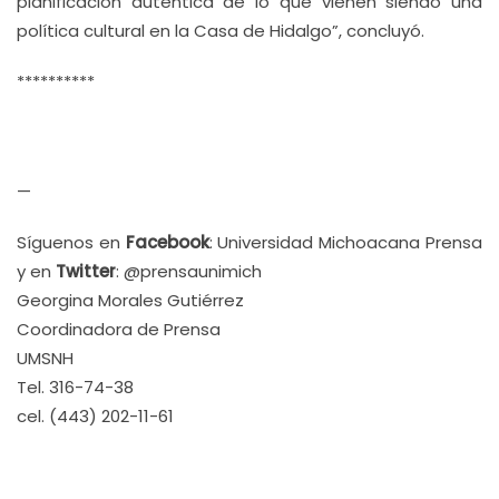
planificación auténtica de lo que vienen siendo una
política cultural en la Casa de Hidalgo”, concluyó.
**********
—
Síguenos en
Facebook
: Universidad Michoacana Prensa
y en
Twitter
: @prensaunimich
Georgina Morales Gutiérrez
Coordinadora de Prensa
UMSNH
Tel. 316-74-38
cel. (443) 202-11-61