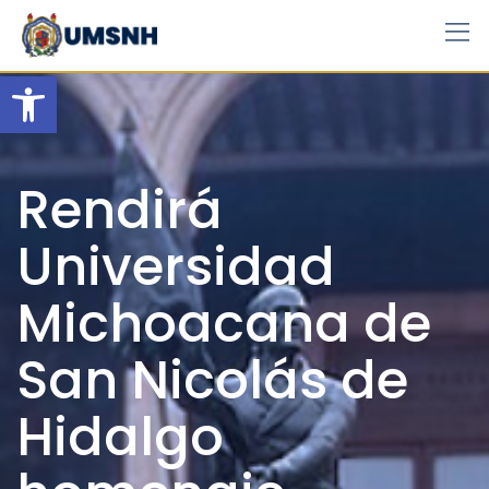
Skip
to
content
Open toolbar
Rendirá
Universidad
Michoacana de
San Nicolás de
Hidalgo