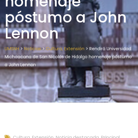
homenaje
póstumo a John
Lennon
>
>
>
UMSNH
Noticias
Cultura, Extensión
Rendirá Universidad
Michoacana de San Nicolás de Hidalgo homenaje póstumo
a John Lennon
Cultura, Extensión
,
Noticia destacada
,
Principal