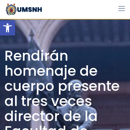
Skip
to
content
Open toolbar
Rendirán
homenaje de
cuerpo presente
al tres veces
director de la