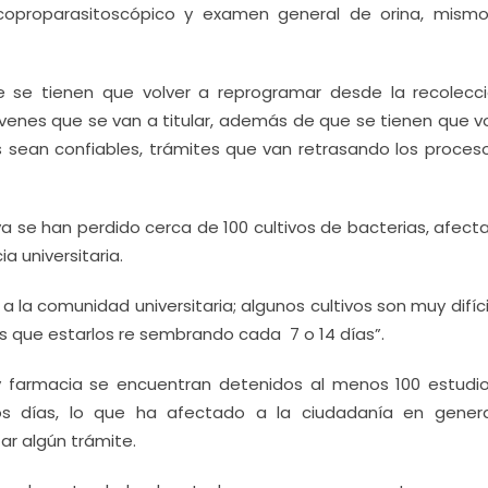
 coproparasitoscópico y examen general de orina, mism
e se tienen que volver a reprogramar desde la recolecc
óvenes que se van a titular, además de que se tienen que vo
os sean confiables, trámites que van retrasando los proces
 se han perdido cerca de 100 cultivos de bacterias, afect
 universitaria.
la comunidad universitaria; algunos cultivos son muy difíc
 que estarlos re sembrando cada 7 o 14 días”.
y farmacia se encuentran detenidos al menos 100 estudi
s días, lo que ha afectado a la ciudadanía en gener
ar algún trámite.