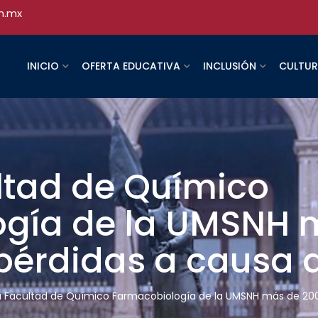
h.mx
INICIO
OFERTA EDUCATIVA
INCLUSIÓN
CULTU
ltad de Químico
gía de la UMSNH 
pérdidas a causa 
 Facultad de Químico Farmacobiología de la UMSNH más de 200 