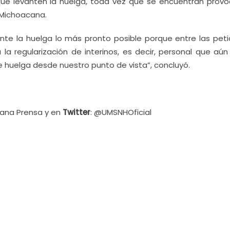
que levanten la huelga, toda vez que se encuentran prov
 Michoacana.
vante la huelga lo más pronto posible porque entre las peti
la regularización de interinos, es decir, personal que aún
de huelga desde nuestro punto de vista”, concluyó.
cana Prensa y en
Twitter
: @UMSNHOficial