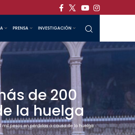
RA
PRENSA
INVESTIGACIÓN
más de 200
de la huelga
mil pesos en pérdidas a causa de la huelga