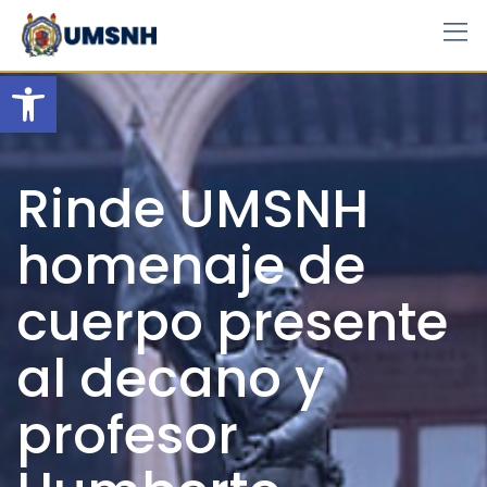
Skip
to
content
Open toolbar
Rinde UMSNH
homenaje de
cuerpo presente
al decano y
profesor