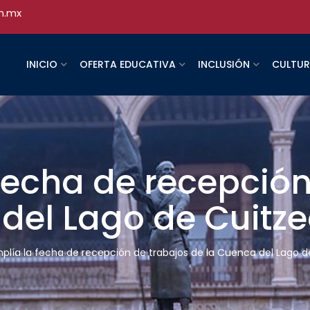
h.mx
INICIO
OFERTA EDUCATIVA
INCLUSIÓN
CULTU
fecha de recepción
del Lago de Cuitz
plía la fecha de recepción de trabajos de la Cuenca del Lago d