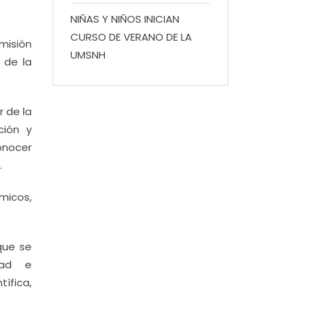
NIÑAS Y NIÑOS INICIAN
CURSO DE VERANO DE LA
misión
UMSNH
 de la
 de la
ción y
onocer
.
micos,
que se
edad e
ífica,