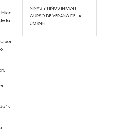
NIÑAS Y NIÑOS INICIAN
úblico
CURSO DE VERANO DE LA
de la
UMSNH
ca ser
co
on,
de
ida” y
a