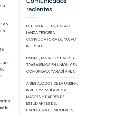
Comunicados
 la
recientes
r en
ESTE MIÉRCOLES, UMSNH
 la
LANZA TERCERA
CONVOCATORIA DE NUEVO
INGRESO
nte
UMSNH, MADRES Y PADRES,
o por
TRABAJEMOS EN UNIÓN Y EN
:00
COMUNIDAD: YARABÍ ÁVILA
r
A SER ALIADOS DE LA UMSNH,
INVITA YARABÍ ÁVILA A
MADRES Y PADRES DE
rtir e
ESTUDIANTES DEL
sí la
BACHILLERATO NICOLAITA