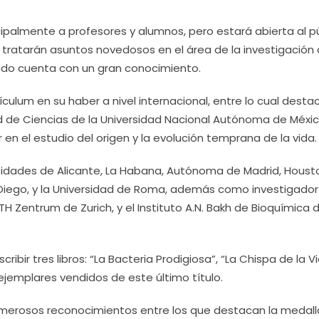
cipalmente a profesores y alumnos, pero estará abierta al p
tratarán asuntos novedosos en el área de la investigación 
tado cuenta con un gran conocimiento.
culum en su haber a nivel internacional, entre lo cual desta
d de Ciencias de la Universidad Nacional Autónoma de Méxi
en el estudio del origen y la evolución temprana de la vida.
rsidades de Alicante, La Habana, Autónoma de Madrid, Houst
n Diego, y la Universidad de Roma, además como investigador
 ETH Zentrum de Zurich, y el Instituto A.N. Bakh de Bioquímica 
ribir tres libros: “La Bacteria Prodigiosa”, “La Chispa de la V
 ejemplares vendidos de este último título.
 numerosos reconocimientos entre los que destacan la medall