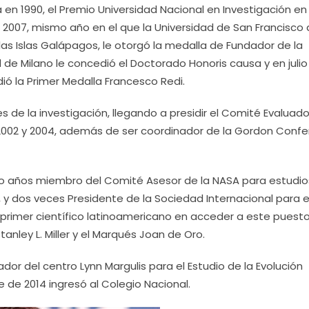
ca en 1990, el Premio Universidad Nacional en Investigación en
 2007, mismo año en el que la Universidad de San Francisco
las Islas Galápagos, le otorgó la medalla de Fundador de la
 de Milano le concedió el Doctorado Honoris causa y en julio
ió la Primer Medalla Francesco Redi.
es de la investigación, llegando a presidir el Comité Evaluado
e 2002 y 2004, además de ser coordinador de la Gordon Conf
ocho años miembro del Comité Asesor de la NASA para estudio
, y dos veces Presidente de la Sociedad Internacional para e
l primer científico latinoamericano en acceder a este puest
anley L. Miller y el Marqués Joan de Oro.
or del centro Lynn Margulis para el Estudio de la Evolución
e de 2014 ingresó al Colegio Nacional.