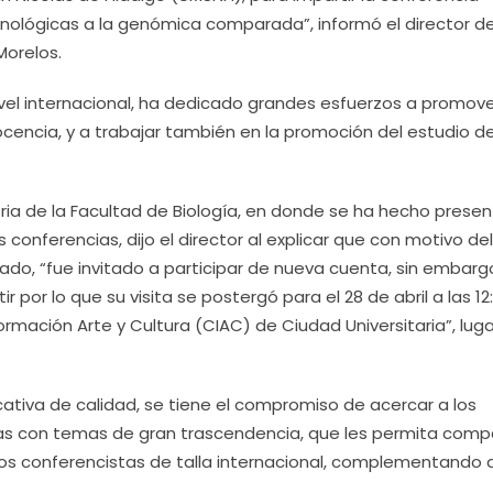
unológicas a la genómica comparada”, informó el director de
Morelos.
vel internacional, ha dedicado grandes esfuerzos a promove
ocencia, y a trabajar también en la promoción del estudio de
toria de la Facultad de Biología, en donde se ha hecho prese
conferencias, dijo el director al explicar que con motivo del
ado, “fue invitado a participar de nueva cuenta, sin embarg
 por lo que su visita se postergó para el 28 de abril a las 12
ormación Arte y Cultura (CIAC) de Ciudad Universitaria”, luga
ativa de calidad, se tiene el compromiso de acercar a los
as con temas de gran trascendencia, que les permita compa
os conferencistas de talla internacional, complementando a