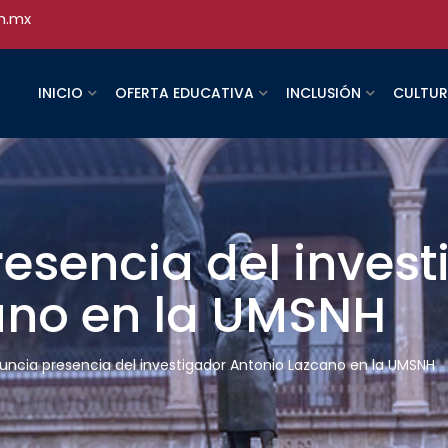
h.mx
INICIO
OFERTA EDUCATIVA
INCLUSIÓN
CULTU
esencia del inves
ano en la UMSNH
uncia presencia del investigador Antonio Lazcano en la UMSNH