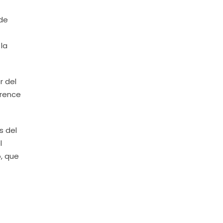
 de
 la
r del
erence
s del
l
o, que