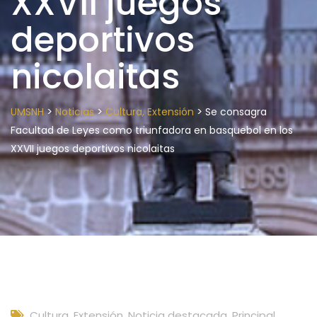
XXVII juegos
deportivos
nicolaitas
>
>
>
UMSNH
Noticias
Cultura, Extensión
Se consagra
Facultad de Leyes como triunfadora en basquebol en los
XXVII juegos deportivos nicolaitas
Cultura, Extensión
,
Noticia destacada
,
Principal