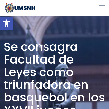
Skip
to
content
Open toolbar
Se consagra
Facultad de
Leyes como
triunfadora en
basquebol en los