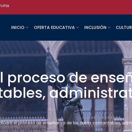
h.mx
INICIO
OFERTA EDUCATIVA
INCLUSIÓN
CULTU
l proceso de ense
ables, administrat
aluará el proceso de enseñanza de las áreas contantables, admi