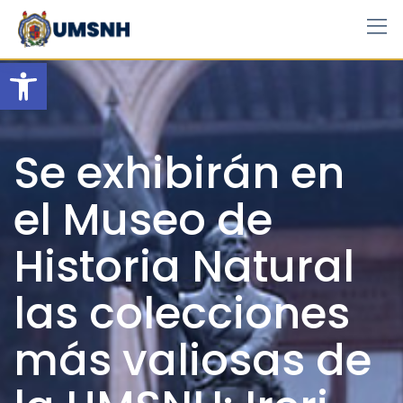
Skip
to
content
Open toolbar
Se exhibirán en
el Museo de
Historia Natural
las colecciones
más valiosas de