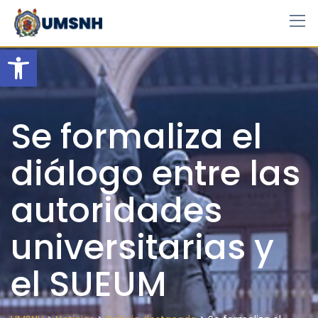
Skip
to
content
Open toolbar
Se formaliza el
diálogo entre las
autoridades
universitarias y
el SUEUM