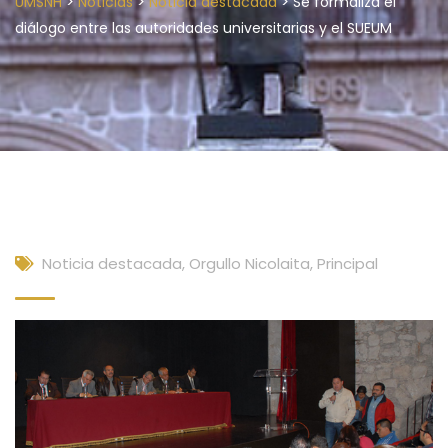
>
>
>
UMSNH
Noticias
Noticia destacada
Se formaliza el
diálogo entre las autoridades universitarias y el SUEUM
Noticia destacada
,
Orgullo Nicolaita
,
Principal