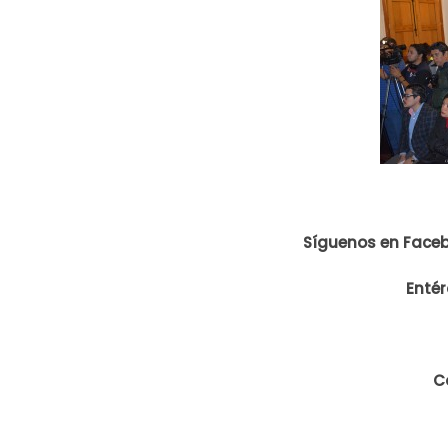
Síguenos en Face
Entér
C