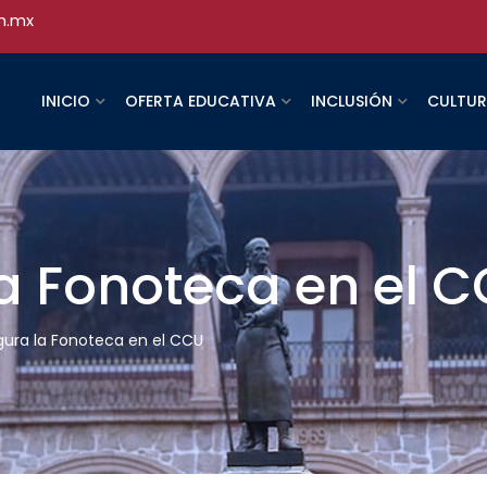
h.mx
INICIO
OFERTA EDUCATIVA
INCLUSIÓN
CULTU
a Fonoteca en el 
gura la Fonoteca en el CCU