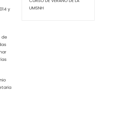
CURSO DE VERANO DE LA
UMSNH
014 y
s de
das
har
rías
nio
etaria