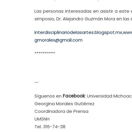
Las personas interesadas en asistir a este
simposio, Dr. Alejandro Guzmán Mora en las s
interdisciplinariodelasartes.blogspot.mx
,
www
gmoralex@gmail.com
**********
—
Síguenos en
Facebook
: Universidad Michoa
Georgina Morales Gutiérrez
Coordinadora de Prensa
UMSNH
Tel. 316-74-38