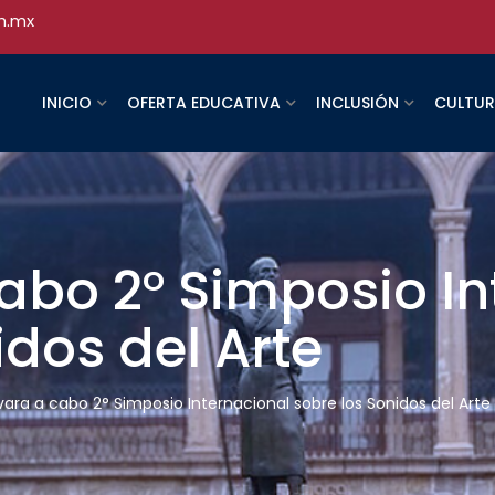
h.mx
INICIO
OFERTA EDUCATIVA
INCLUSIÓN
CULTU
cabo 2° Simposio I
idos del Arte
evara a cabo 2° Simposio Internacional sobre los Sonidos del Arte