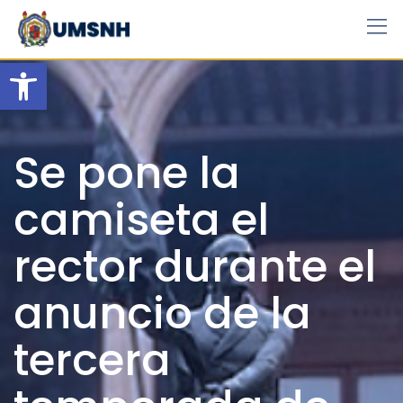
Skip
to
content
Open toolbar
Se pone la
camiseta el
rector durante el
anuncio de la
tercera