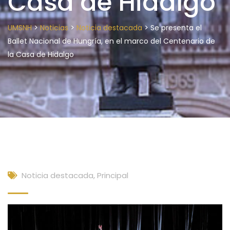
Casa de Hidalgo
>
>
>
UMSNH
Noticias
Noticia destacada
Se presenta el
Ballet Nacional de Hungría, en el marco del Centenario de
la Casa de Hidalgo
Noticia destacada
,
Principal