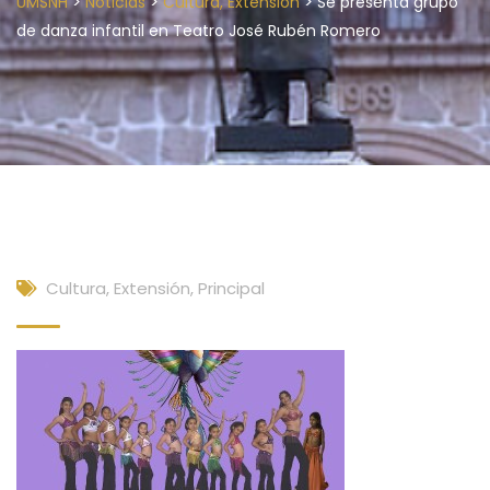
>
>
>
UMSNH
Noticias
Cultura, Extensión
Se presenta grupo
de danza infantil en Teatro José Rubén Romero
Cultura, Extensión
,
Principal