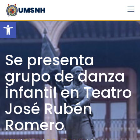
Skip
to
content
Open toolbar
Se presenta
grupo de danza
infantil en Teatro
José Rubén
Romero