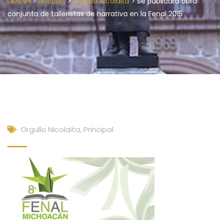
>
>
>
UMSNH
Noticias
Orgullo Nicolaita
Se publicará obra
conjunta de talleristas de narrativa en la Fenal 2015
Orgullo Nicolaita
,
Principal