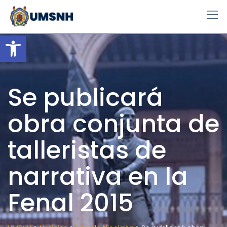
Skip
to
content
Open toolbar
Se publicará
obra conjunta de
talleristas de
narrativa en la
Fenal 2015