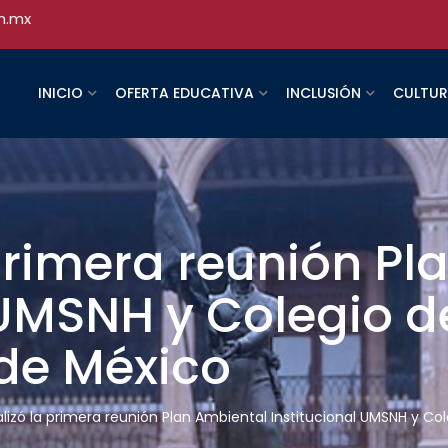
h.mx
INICIO
OFERTA EDUCATIVA
INCLUSIÓN
CULTU
 primera reunión P
 UMSNH y Colegio d
de México
alizó la primera reunión Plan Ambiental Institucional UMSNH y C